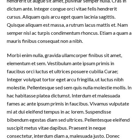
hendrerit ut augue sit amet, pulvinar semper nulla. Cras in
dictum ante. Integer congue orci vitae felis hendrerit
cursus. Aliquam quis arcu eget quam lacinia sagittis.
Quisque aliquam est massa, a rutrum lacus mattis et. Nam
semper nisl ac turpis condimentum rhoncus. Etiam a quam a
mauris finibus consequat non a nibh.
Morbi enim nulla, gravida ullamcorper finibus sit amet,
elementum et sem. Vestibulum ante ipsum primis in
faucibus orci luctus et ultrices posuere cubilia Curae;
Integer volutpat tortor eget arcu fringilla, ut luctus nibh
molestie. Pellentesque sed sem quis nulla molestie mollis. In
hac habitasse platea dictumst. Interdum et malesuada
fames ac ante ipsum primis in faucibus. Vivamus vulputate
mi at dui eleifend tempus in ac lorem. Suspendisse
bibendum egestas diam sed ultrices. Pellentesque eleifend
suscipit metus vitae dapibus. Praesent in neque
consectetur, interdum diam a, malesuada justo. Donec