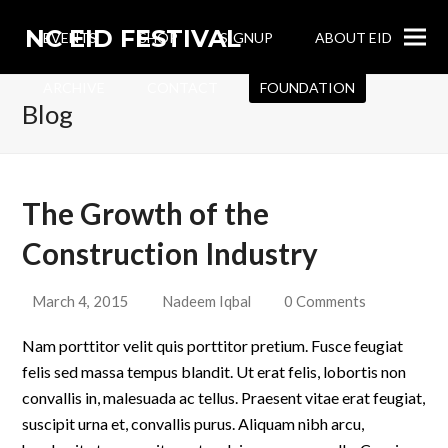
NC EID FESTIVAL
EVENTS
SHOP
SIGNUP
ABOUT EID
ARCHIVE
CONTACT
FOUNDATION
Blog
The Growth of the
Construction Industry
March 4, 2015
Nadeem Iqbal
0 Comments
Nam porttitor velit quis porttitor pretium. Fusce feugiat
felis sed massa tempus blandit. Ut erat felis, lobortis non
convallis in, malesuada ac tellus. Praesent vitae erat feugiat,
suscipit urna et, convallis purus. Aliquam nibh arcu,