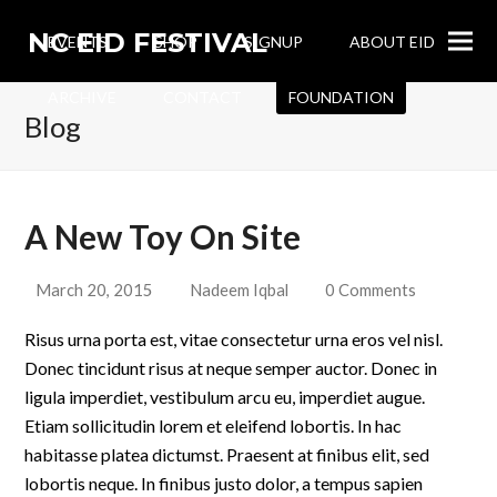
NC EID FESTIVAL
EVENTS
SHOP
SIGNUP
ABOUT EID
ARCHIVE
CONTACT
FOUNDATION
Blog
A New Toy On Site
March 20, 2015
Nadeem Iqbal
0 Comments
Risus urna porta est, vitae consectetur urna eros vel nisl.
Donec tincidunt risus at neque semper auctor. Donec in
ligula imperdiet, vestibulum arcu eu, imperdiet augue.
Etiam sollicitudin lorem et eleifend lobortis. In hac
habitasse platea dictumst. Praesent at finibus elit, sed
lobortis neque. In finibus justo dolor, a tempus sapien