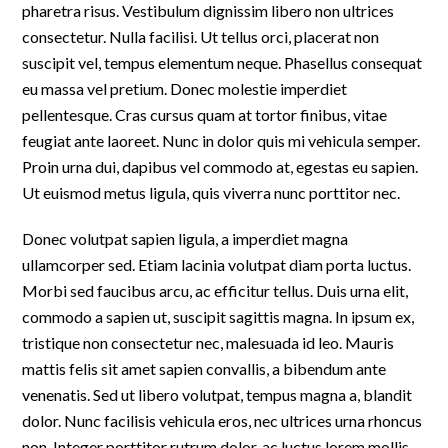
pharetra risus. Vestibulum dignissim libero non ultrices
consectetur. Nulla facilisi. Ut tellus orci, placerat non
suscipit vel, tempus elementum neque. Phasellus consequat
eu massa vel pretium. Donec molestie imperdiet
pellentesque. Cras cursus quam at tortor finibus, vitae
feugiat ante laoreet. Nunc in dolor quis mi vehicula semper.
Proin urna dui, dapibus vel commodo at, egestas eu sapien.
Ut euismod metus ligula, quis viverra nunc porttitor nec.
Donec volutpat sapien ligula, a imperdiet magna
ullamcorper sed. Etiam lacinia volutpat diam porta luctus.
Morbi sed faucibus arcu, ac efficitur tellus. Duis urna elit,
commodo a sapien ut, suscipit sagittis magna. In ipsum ex,
tristique non consectetur nec, malesuada id leo. Mauris
mattis felis sit amet sapien convallis, a bibendum ante
venenatis. Sed ut libero volutpat, tempus magna a, blandit
dolor. Nunc facilisis vehicula eros, nec ultrices urna rhoncus
non. Integer porttitor rutrum dolor, ac luctus lorem mollis