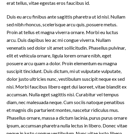
erat tellus, vitae egestas eros faucibus id.
Duis eu arcu finibus ante sagittis pharetra ut id nisl. Nullam
sed nibh rhoncus, scelerisque arcu quis, posuere metus.
Proin at tellus et magna viverra ornare. Morbi eu luctus
arcu. Duis dapibus leo ac mi congue viverra. Nullam
venenatis sed dolor sit amet sollicitudin. Phasellus pulvinar,
elit et vehicula ornare, ligula lorem ornare nibh, eget
posuere arcu quam a dolor. Proin elementum eu magna
suscipit tincidunt. Duis dictum, mi ut vulputate vulputate,
dolor justo ultricies nunc, vestibulum suscipit neque ex sed
nisi. Morbi faucibus libero eget dui laoreet, vitae blandit ex
accumsan. Nulla eget sagittis nisi. Curabitur vel tempus
diam, nec malesuada neque. Cum sociis natoque penatibus
et magnis dis parturient montes, nascetur ridiculus mus.
Phasellus ornare, massa a dictum lacinia, purus purus ornare
ipsum, accumsan pharetra nulla lectus in libero. Donec vitae
neque in justo congue vestibulum. Nunc vitae justo libero.